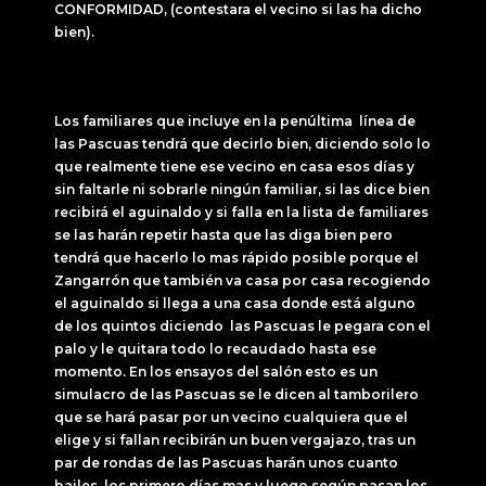
CONFORMIDAD, (contestara el vecino si las ha dicho
bien).
Los familiares que incluye en la penúltima línea de
las Pascuas tendrá que decirlo bien, diciendo solo lo
que realmente tiene ese vecino en casa esos días y
sin faltarle ni sobrarle ningún familiar, si las dice bien
recibirá el aguinaldo y si falla en la lista de familiares
se las harán repetir hasta que las diga bien pero
tendrá que hacerlo lo mas rápido posible porque el
Zangarrón que también va casa por casa recogiendo
el aguinaldo si llega a una casa donde está alguno
de los quintos diciendo las Pascuas le pegara con el
palo y le quitara todo lo recaudado hasta ese
momento. En los ensayos del salón esto es un
simulacro de las Pascuas se le dicen al tamborilero
que se hará pasar por un vecino cualquiera que el
elige y si fallan recibirán un buen vergajazo, tras un
par de rondas de las Pascuas harán unos cuanto
bailes, los primero días mas y luego según pasan los