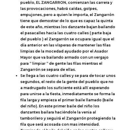
pueblo, EL ZANGARRON, comienzan las carrera y
las provocaciones, habrá caídas, golpes,
empujones, pero a quien le importa, el Zangarrón
tiene que demostrar de lo que es capaz la quinta
de este año, mientras los danzante bajan bailando
el pasacalles hacia las cuatro calles ( parte baja
del pueblo ) el Zangarrón se ocupara igual que el
día anterior en las vísperas de mantener las filas
limpias de la mocedad ayudado por el Asador
Mayor que va bailando armado con un vergajo
para “ limpiar “ de gente las filas mientras el
Zangarrón se separa de ellas.
Se llega a las cuatro calles y se para de tocar unos
segundos, el resto de la gente del pueblo que no
a madrugado los suficiente está allí esperando
para unirse a la fiesta, inmediatamente se forma la
fila larga y empieza el primer baile llamado (baile
del niño). En este primer baile del niño los
danzantes bailara haciéndole la venia al
tamborilero y seguirá el Zangarrón protegiendo la
fila que será acosada con mas intensidad.