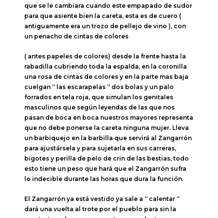
que se le cambiara cuando este empapado de sudor
para que asiente bien la careta, esta es de cuero (
antiguamente era un trozo de pellejo de vino ), con
un penacho de cintas de colores
( antes papeles de colores) desde la frente hasta la
rabadilla cubriendo toda la espalda, en la coronilla
una rosa de cintas de colores y en la parte mas baja
cuelgan “ las escarapelas “ dos bolas y un palo
forrados en tela roja, que simulan los genitales
masculinos que según leyendas de las que nos
pasan de boca en boca nuestros mayores representa
que no debe ponerse la careta ninguna mujer. Lleva
un barbiquejo en la barbilla que servirá al Zangarrón
para ajustársela y para sujetarla en sus carreras,
bigotes y perilla de pelo de crin de las bestias, todo
esto tiene un peso que hará que el Zangarrón sufra
lo indecible durante las horas que dura la función.
El Zangarrón ya está vestido ya sale a “ calentar “
dará una vuelta al trote por el pueblo para sin la