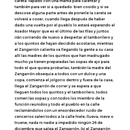
careta tapado con una manta para calentar y
también para ver si a quedado bien cosido y si se
descose alguna parte antes de ponerle la careta se
volverá a coser, cuando llega después de haber
dado una vuelta por el pueblo lo estará esperando el
Asador Mayor que es el último de las filas y juntos
irán corriendo de nuevo a despertar al tamborilero y
a los quintos de hayan decidido acostarse, mientras
el Zangarrón calienta va llegando la gente a su casa
allí las madres de los quintos que han madrugado
mucho ya tienen preparadas las sopas de ajo para
todo el que quiera probarlas, también la madre del
Zangarrón obsequia a todos con un dulce y una
copa, comienza el jolgorio dentro y fuera de la casa,
llega el Zangarrón de correr y se espera a que
lleguen todos los quintos y el tamborilero, todos
comen las sopas y con todos los miembro de la
función reunidos y todo el pueblo en la calle
reclamándolos con un ensordecedor ruido de
cencerros salen todos a la calle hiele, llueva, nieve o
truene, nada ni nadie a impedido ningún 26 de
diciembre que salga el Zangarrón. (si el Zangarrón