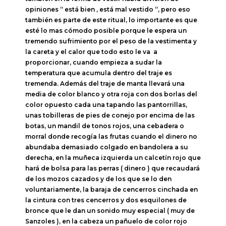
opiniones “ está bien , está mal vestido “, pero eso
también es parte de este ritual, lo importante es que
esté lo mas cómodo posible porque le espera un
tremendo sufrimiento por el peso de la vestimenta y
la careta y el calor que todo esto le va a
proporcionar, cuando empieza a sudar la
temperatura que acumula dentro del traje es
tremenda. Además del traje de manta llevará una
media de color blanco y otra roja con dos borlas del
color opuesto cada una tapando las pantorrillas,
unas tobilleras de pies de conejo por encima de las
botas, un mandil de tonos rojos, una cebadera o
morral donde recogía las frutas cuando el dinero no
abundaba demasiado colgado en bandolera a su
derecha, en la muñeca izquierda un calcetín rojo que
hará de bolsa para las perras ( dinero ) que recaudará
de los mozos cazados y de los que se lo den
voluntariamente, la baraja de cencerros cinchada en
la cintura con tres cencerros y dos esquilones de
bronce que le dan un sonido muy especial ( muy de
Sanzoles ), en la cabeza un pañuelo de color rojo