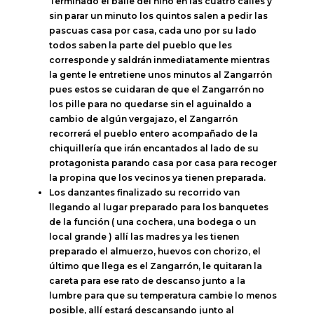
Terminado el baile del niño en las cuatro calles y
sin parar un minuto los quintos salen a pedir las
pascuas casa por casa, cada uno por su lado
todos saben la parte del pueblo que les
corresponde y saldrán inmediatamente mientras
la gente le entretiene unos minutos al Zangarrón
pues estos se cuidaran de que el Zangarrón no
los pille para no quedarse sin el aguinaldo a
cambio de algún vergajazo, el Zangarrón
recorrerá el pueblo entero acompañado de la
chiquillería que irán encantados al lado de su
protagonista parando casa por casa para recoger
la propina que los vecinos ya tienen preparada.
Los danzantes finalizado su recorrido van
llegando al lugar preparado para los banquetes
de la función ( una cochera, una bodega o un
local grande ) allí las madres ya les tienen
preparado el almuerzo, huevos con chorizo, el
último que llega es el Zangarrón, le quitaran la
careta para ese rato de descanso junto a la
lumbre para que su temperatura cambie lo menos
posible, allí estará descansando junto al