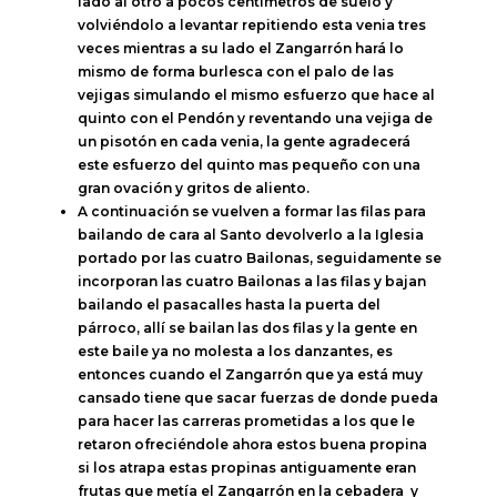
lado al otro a pocos centímetros de suelo y
volviéndolo a levantar repitiendo esta venia tres
veces mientras a su lado el Zangarrón hará lo
mismo de forma burlesca con el palo de las
vejigas simulando el mismo esfuerzo que hace al
quinto con el Pendón y reventando una vejiga de
un pisotón en cada venia, la gente agradecerá
este esfuerzo del quinto mas pequeño con una
gran ovación y gritos de aliento.
A continuación se vuelven a formar las filas para
bailando de cara al Santo devolverlo a la Iglesia
portado por las cuatro Bailonas, seguidamente se
incorporan las cuatro Bailonas a las filas y bajan
bailando el pasacalles hasta la puerta del
párroco, allí se bailan las dos filas y la gente en
este baile ya no molesta a los danzantes, es
entonces cuando el Zangarrón que ya está muy
cansado tiene que sacar fuerzas de donde pueda
para hacer las carreras prometidas a los que le
retaron ofreciéndole ahora estos buena propina
si los atrapa estas propinas antiguamente eran
frutas que metía el Zangarrón en la cebadera y