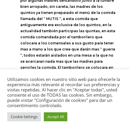
por algunas madres sentándolo junto a la lumbre
bien arropado, sin careta, las madres de los
quintos ya tienen preparado el menú de la comida
llamada del “ MUTIS “, a esta comida que
antiguamente era exclusiva de los quintos, en la
actualidad también participas las quintas, en esta
comida comandada por el tamborilero que
colocara a los comensales a sus gusto para tener
mas a mano a los que cree que darán mas “ guerra
“, todos estarán aislados en una mesa a la que no
se acercaran nada mas que las madres para
servirles la comida. El tamborilero se colocara en
el centro de la mesa armado con el vergajo del
Utilizamos cookies en nuestro sitio web para ofrecerle la
Zangarrón, este una vez servido el primer plato
experiencia más relevante al recordar sus preferencias y
dará como comienzo a la comida DEL MUTIS con
visitas repetidas. Al hacer clic en "Aceptar todas", usted
la siguiente frase: COMUNICAMOS QUE NO
consiente el uso de TODAS las cookies. Sin embargo,
VENGAN MAS
puede visitar "Configuración de cookies" para dar un
consentimiento controlado.
QUE CON NOSOTROS BASTAMOS
Cookie Settings
Accept All
“MUTIS “