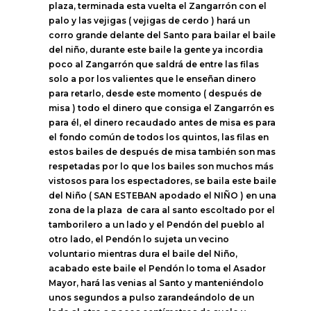
plaza, terminada esta vuelta el Zangarrón con el
palo y las vejigas ( vejigas de cerdo ) hará un
corro grande delante del Santo para bailar el baile
del niño, durante este baile la gente ya incordia
poco al Zangarrón que saldrá de entre las filas
solo a por los valientes que le enseñan dinero
para retarlo, desde este momento ( después de
misa ) todo el dinero que consiga el Zangarrón es
para él, el dinero recaudado antes de misa es para
el fondo común de todos los quintos, las filas en
estos bailes de después de misa también son mas
respetadas por lo que los bailes son muchos más
vistosos para los espectadores, se baila este baile
del Niño ( SAN ESTEBAN apodado el NIÑO ) en una
zona de la plaza de cara al santo escoltado por el
tamborilero a un lado y el Pendón del pueblo al
otro lado, el Pendón lo sujeta un vecino
voluntario mientras dura el baile del Niño,
acabado este baile el Pendón lo toma el Asador
Mayor, hará las venias al Santo y manteniéndolo
unos segundos a pulso zarandeándolo de un