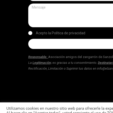
Acepto la Política de privacidad
Responsable
:
Asociación amigos del zangarrón de Sanzo
La
Legitimación;
es gracias a tu consentimiento.
Destinatar
Rectificación, Limitación o Suprimir tus datos en info@el
Utilizamos cookies en nuestro sitio web para ofrecerle la expe
Al hacer clic en "Aceptar todas", usted consiente el uso de T