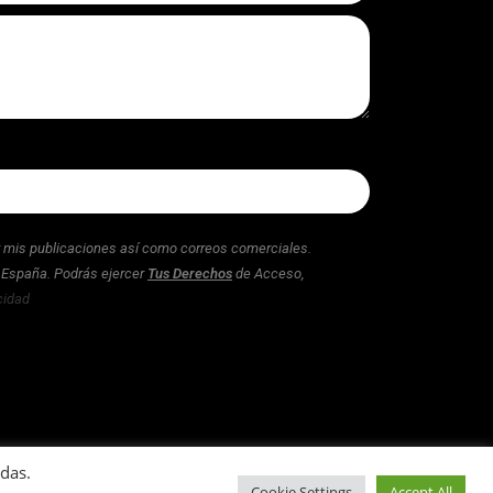
ar mis publicaciones así como correos comerciales.
n España. Podrás ejercer
Tus Derechos
de Acceso,
cidad
idas.
Cookie Settings
Accept All