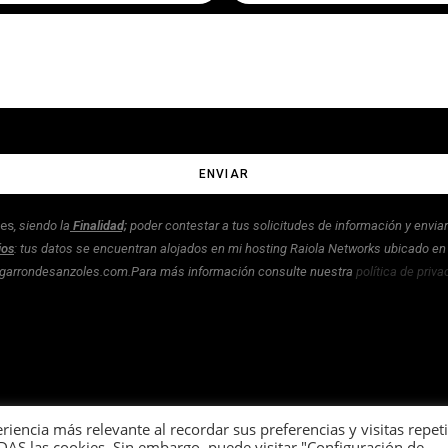
ENVIAR
les
, siendo la
Finalidad;
poder contestar a tus solicitudes de información y envi
ios
: tus datos se encuentran alojados en mi hosting Raiola Networks ubicado e
zangarrondesanzoles.com.Para más información consulte nuestra
política de priva
riencia más relevante al recordar sus preferencias y visitas repet
ODAS las cookies. Sin embargo, puede visitar "Configuración de